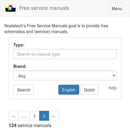
Free service manuals
Toggle
Menu
navigatio
Nostatech's Free Service Manuals goal is to provide free
schematics and (service) manuals.
Type:
Brand:
help
Search
English
Dutch
«
…
2
3
»
124
service manuals