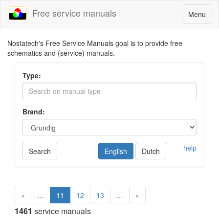
Free service manuals
Toggle
Menu
navigatio
Nostatech's Free Service Manuals goal is to provide free
schematics and (service) manuals.
Type:
Brand:
help
Search
English
Dutch
«
…
11
12
13
…
»
1461
service manuals