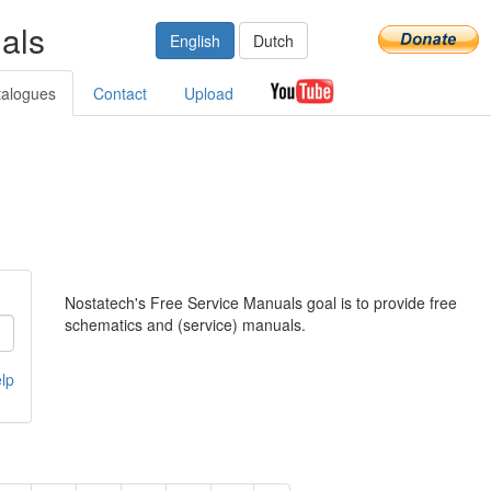
als
English
Dutch
talogues
Contact
Upload
Nostatech's Free Service Manuals goal is to provide free
schematics and (service) manuals.
lp