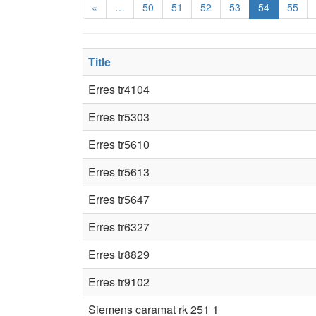
«
…
50
51
52
53
54
55
Title
Erres tr4104
Erres tr5303
Erres tr5610
Erres tr5613
Erres tr5647
Erres tr6327
Erres tr8829
Erres tr9102
Siemens caramat rk 251 1