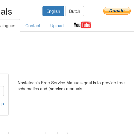
als
English
Dutch
talogues
Contact
Upload
Nostatech's Free Service Manuals goal is to provide free
schematics and (service) manuals.
lp