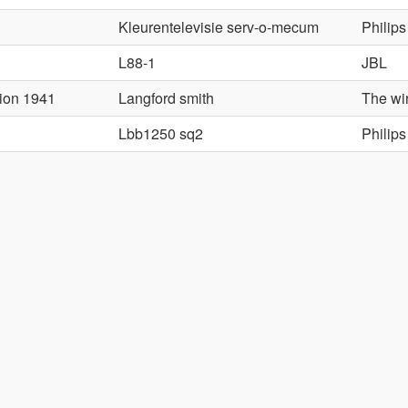
Kleurentelevisie serv-o-mecum
Philips
L88-1
JBL
ion 1941
Langford smith
The wi
Lbb1250 sq2
Philips