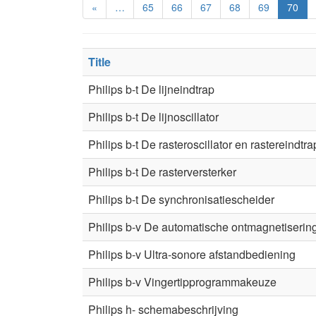
«
…
65
66
67
68
69
70
Title
Philips b-t De lijneindtrap
Philips b-t De lijnoscillator
Philips b-t De rasteroscillator en rastereindtra
Philips b-t De rasterversterker
Philips b-t De synchronisatiescheider
Philips b-v De automatische ontmagnetiserin
Philips b-v Ultra-sonore afstandbediening
Philips b-v Vingertipprogrammakeuze
Philips h- schemabeschrijving