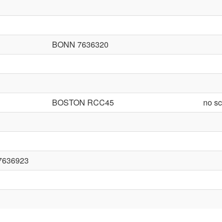
BONN 7636320
BOSTON RCC45
no s
7636923