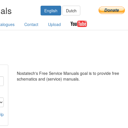
als
English
Dutch
talogues
Contact
Upload
Nostatech's Free Service Manuals goal is to provide free
schematics and (service) manuals.
lp