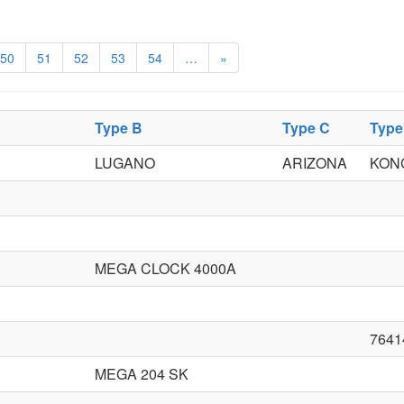
50
51
52
53
54
…
»
Type B
Type C
Type
LUGANO
ARIZONA
KON
MEGA CLOCK 4000A
7641
MEGA 204 SK