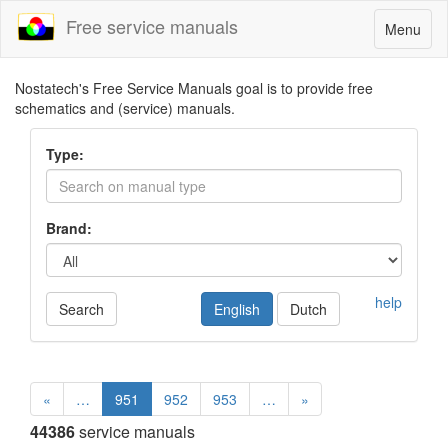
Free service manuals
Toggle
Menu
navigatio
Nostatech's Free Service Manuals goal is to provide free
schematics and (service) manuals.
Type:
Brand:
help
Search
English
Dutch
«
…
951
952
953
…
»
44386
service manuals