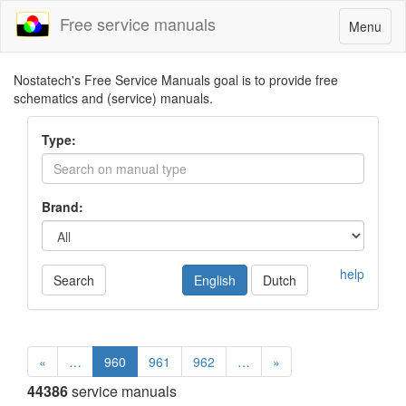
Free service manuals
Toggle
Menu
navigatio
Nostatech's Free Service Manuals goal is to provide free
schematics and (service) manuals.
Type:
Brand:
help
Search
English
Dutch
«
…
960
961
962
…
»
44386
service manuals