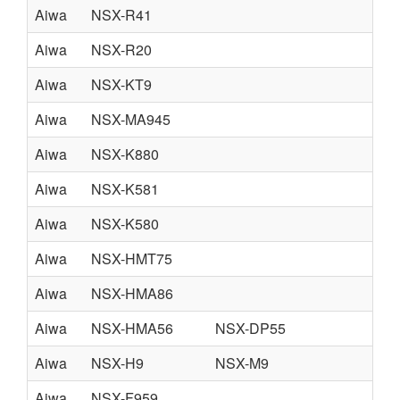
Aiwa
NSX-R41
Aiwa
NSX-R20
Aiwa
NSX-KT9
Aiwa
NSX-MA945
Aiwa
NSX-K880
Aiwa
NSX-K581
Aiwa
NSX-K580
Aiwa
NSX-HMT75
Aiwa
NSX-HMA86
Aiwa
NSX-HMA56
NSX-DP55
Aiwa
NSX-H9
NSX-M9
Aiwa
NSX-F959