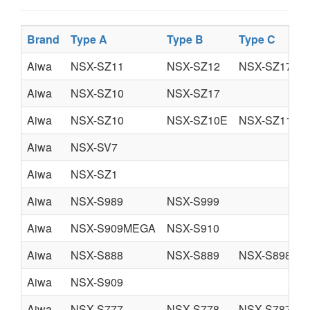
Brand
Type A
Type B
Type C
T
Aiwa
NSX-SZ11
NSX-SZ12
NSX-SZ17
G
Aiwa
NSX-SZ10
NSX-SZ17
Aiwa
NSX-SZ10
NSX-SZ10E
NSX-SZ11
N
Aiwa
NSX-SV7
Aiwa
NSX-SZ1
Aiwa
NSX-S989
NSX-S999
Aiwa
NSX-S909MEGA
NSX-S910
Aiwa
NSX-S888
NSX-S889
NSX-S898
Aiwa
NSX-S909
Aiwa
NSX-S777
NSX-S778
NSX-S787