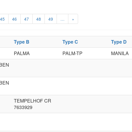
45
46
47
48
49
…
»
Type B
Type C
Type D
PALMA
PALM-TP
MANILA
BEN
BEN
TEMPELHOF CR
7633929