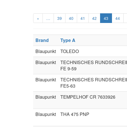
«
…
39
40
41
42
43
44
Brand
Type A
Blaupunkt
TOLEDO
Blaupunkt
TECHNISCHES RUNDSCHREI
FE 9-59
Blaupunkt
TECHNISCHES RUNDSCHREI
FE5-63
Blaupunkt
TEMPELHOF CR 7633926
Blaupunkt
THA 475 PNP