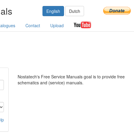
als
English
Dutch
talogues
Contact
Upload
Nostatech's Free Service Manuals goal is to provide free
schematics and (service) manuals.
lp