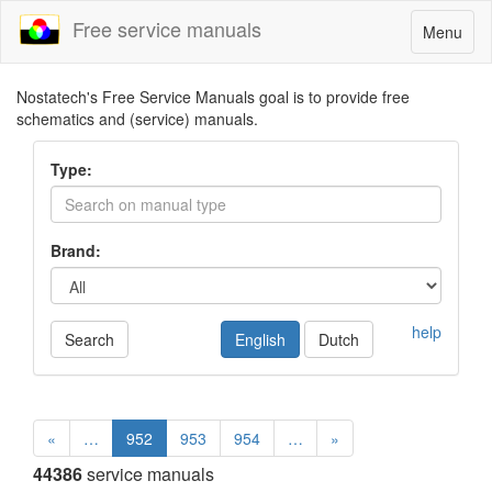
Free service manuals
Toggle
Menu
navigatio
Nostatech's Free Service Manuals goal is to provide free
schematics and (service) manuals.
Type:
Brand:
help
Search
English
Dutch
«
…
952
953
954
…
»
44386
service manuals