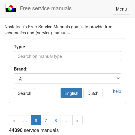
Free service manuals
Toggle
Menu
navigatio
Nostatech's Free Service Manuals goal is to provide free
schematics and (service) manuals.
Type:
Brand:
help
Search
English
Dutch
«
…
6
7
8
…
»
44390
service manuals