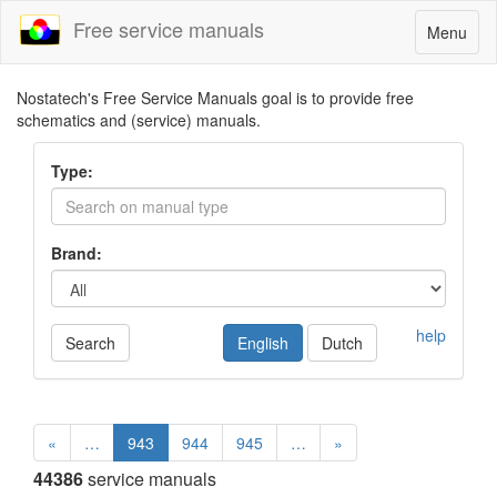
Free service manuals
Toggle
Menu
navigatio
Nostatech's Free Service Manuals goal is to provide free
schematics and (service) manuals.
Type:
Brand:
help
Search
English
Dutch
«
…
943
944
945
…
»
44386
service manuals