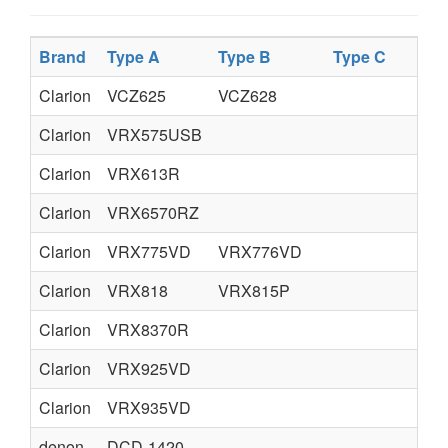
Brand
Type A
Type B
Type C
T
Clarion
VCZ625
VCZ628
Clarion
VRX575USB
Clarion
VRX613R
Clarion
VRX6570RZ
Clarion
VRX775VD
VRX776VD
Clarion
VRX818
VRX815P
Clarion
VRX8370R
Clarion
VRX925VD
Clarion
VRX935VD
denon
DCD-1420